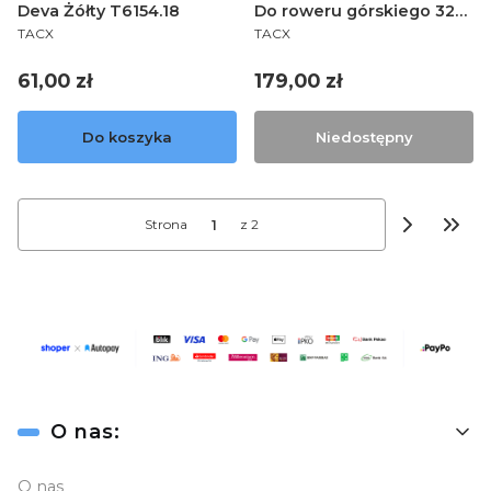
Deva Żółty T6154.18
Do roweru górskiego 32–
PRODUCENT
PRODUCENT
559 (26 × 1,25) T1395
TACX
TACX
Cena
Cena
61,00 zł
179,00 zł
Do koszyka
Niedostępny
Strona
z 2
Przej
Linki w stopce
O nas:
O nas