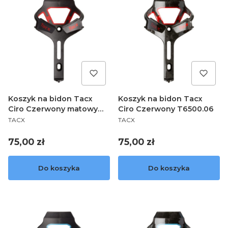
Koszyk na bidon Tacx
Koszyk na bidon Tacx
Ciro Czerwony matowy
Ciro Czerwony T6500.06
PRODUCENT
PRODUCENT
T6500.27
TACX
TACX
Cena
Cena
75,00 zł
75,00 zł
Do koszyka
Do koszyka