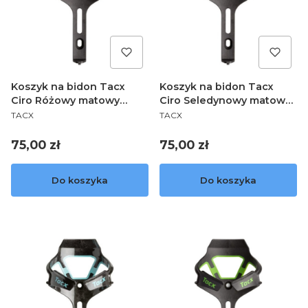
Koszyk na bidon Tacx
Koszyk na bidon Tacx
Ciro Różowy matowy
Ciro Seledynowy matowy
PRODUCENT
PRODUCENT
T6500.28
T6500.30
TACX
TACX
Cena
Cena
75,00 zł
75,00 zł
Do koszyka
Do koszyka