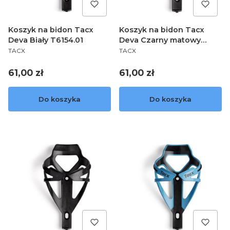
Koszyk na bidon Tacx
Koszyk na bidon Tacx
Deva Biały T6154.01
Deva Czarny matowy
PRODUCENT
PRODUCENT
T6154.19
TACX
TACX
Cena
Cena
61,00 zł
61,00 zł
Do koszyka
Do koszyka