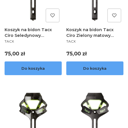
Koszyk na bidon Tacx
Koszyk na bidon Tacx
Ciro Seledynowy
Ciro Zielony matowy
PRODUCENT
PRODUCENT
T6500.20
T6500.29
TACX
TACX
Cena
Cena
75,00 zł
75,00 zł
Do koszyka
Do koszyka