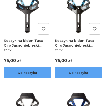
Koszyk na bidon Tacx
Koszyk na bidon Tacx
Ciro Jasnoniebieski
Ciro Jasnoniebieski
PRODUCENT
PRODUCENT
matowy T6500.25
T6500.15
TACX
TACX
Cena
Cena
75,00 zł
75,00 zł
Do koszyka
Do koszyka