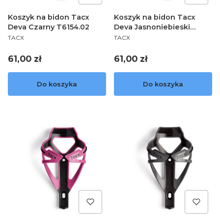
Koszyk na bidon Tacx
Koszyk na bidon Tacx
Deva Czarny T6154.02
Deva Jasnoniebieski
PRODUCENT
PRODUCENT
T6154.15
TACX
TACX
Cena
Cena
61,00 zł
61,00 zł
Do koszyka
Do koszyka