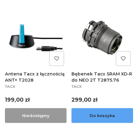
Antena Tacx z łącznością
Bębenek Tacx SRAM XD-R
ANT+ T2028
do NEO 2T T2875.76
PRODUCENT
PRODUCENT
TACX
TACX
Cena
Cena
199,00 zł
299,00 zł
Niedostępny
Do koszyka