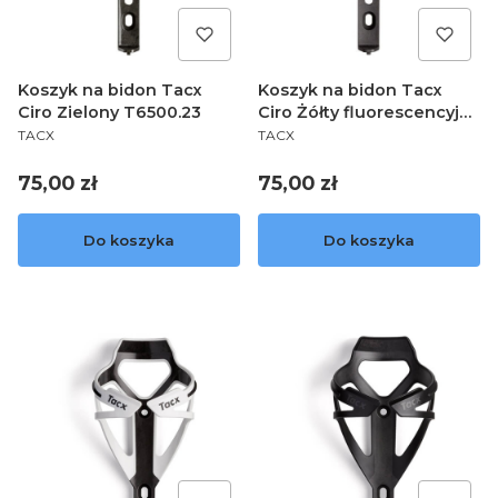
Koszyk na bidon Tacx
Koszyk na bidon Tacx
Ciro Zielony T6500.23
Ciro Żółty fluorescencyjny
PRODUCENT
PRODUCENT
matowy T6500.31
TACX
TACX
Cena
Cena
75,00 zł
75,00 zł
Do koszyka
Do koszyka