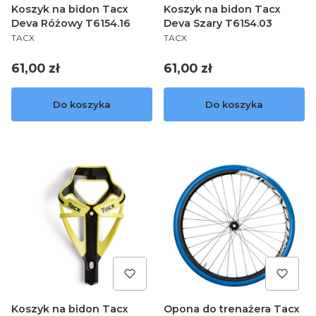
Koszyk na bidon Tacx
Koszyk na bidon Tacx
Deva Różowy T6154.16
Deva Szary T6154.03
PRODUCENT
PRODUCENT
TACX
TACX
Cena
Cena
61,00 zł
61,00 zł
Do koszyka
Do koszyka
Koszyk na bidon Tacx
Opona do trenażera Tacx