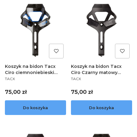
Koszyk na bidon Tacx
Koszyk na bidon Tacx
Ciro ciemnoniebieski
Ciro Czarny matowy
PRODUCENT
PRODUCENT
T6500.05
T6500.19
TACX
TACX
Cena
Cena
75,00 zł
75,00 zł
Do koszyka
Do koszyka