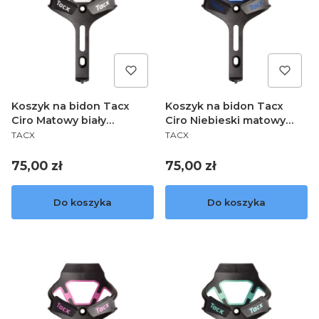
Koszyk na bidon Tacx
Koszyk na bidon Tacx
Ciro Matowy biały
Ciro Niebieski matowy
PRODUCENT
PRODUCENT
T6500.24
T6500.26
TACX
TACX
Cena
Cena
75,00 zł
75,00 zł
Do koszyka
Do koszyka