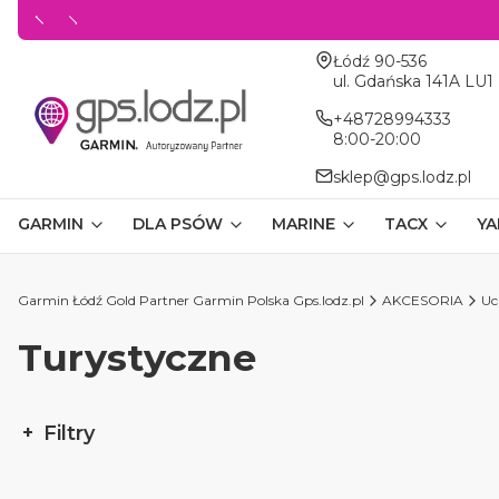
Adres:
Łódź 90-536
ul. Gdańska 141A LU1
+48728994333
8:00-20:00
sklep@gps.lodz.pl
GARMIN
DLA PSÓW
MARINE
TACX
YA
Garmin Łódź Gold Partner Garmin Polska Gps.lodz.pl
AKCESORIA
Uc
Turystyczne
Filtry
Koniec filtrów