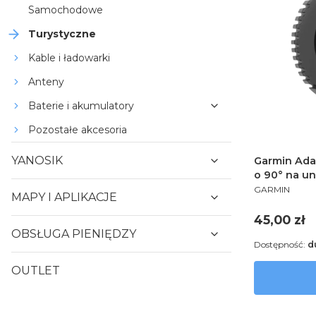
Samochodowe
Turystyczne
Kable i ładowarki
Anteny
Baterie i akumulatory
Pozostałe akcesoria
YANOSIK
Garmin Ada
o 90° na un
PRODUCENT
mocujący [
GARMIN
MAPY I APLIKACJE
Cena
45,00 zł
OBSŁUGA PIENIĘDZY
Dostępność:
d
OUTLET