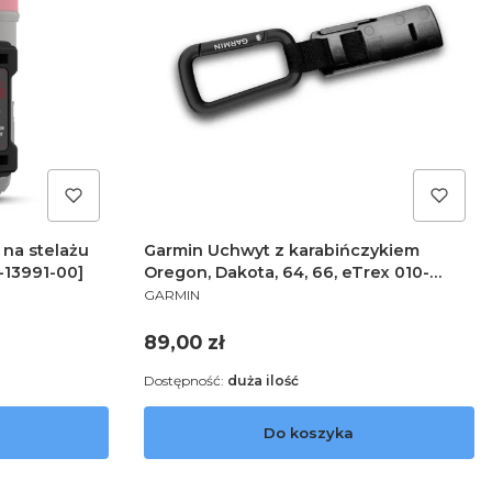
na stelażu
Garmin Uchwyt z karabińczykiem
0-13991-00]
Oregon, Dakota, 64, 66, eTrex 010-
PRODUCENT
12897-01
GARMIN
Cena
89,00 zł
Dostępność:
duża ilość
Do koszyka