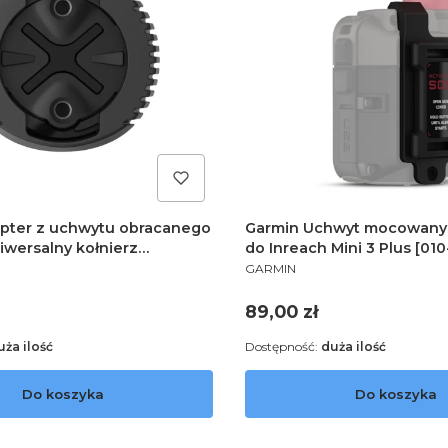
pter z uchwytu obracanego
Garmin Uchwyt mocowany 
iwersalny kołnierz
do Inreach Mini 3 Plus [01
PRODUCENT
010-12494-00]
GARMIN
Cena
89,00 zł
uża ilość
Dostępność:
duża ilość
Do koszyka
Do koszyka