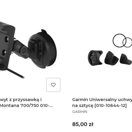
wyt z przyssawką i
Garmin Uniwersalny uchwyt
 Montana 700/750 010-
na sztycę [010-10644-12]
PRODUCENT
10-12881-00
GARMIN
Cena
85,00 zł