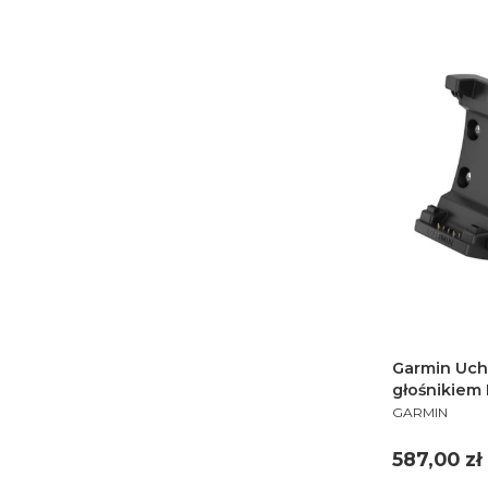
Garmin Uch
głośnikiem
PRODUCENT
12881-00 0
GARMIN
Cena
587,00 zł