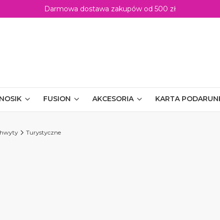
Darmowa dostawa zakupów od 500 zł
NOSIK
FUSION
AKCESORIA
KARTA PODARU
hwyty
Turystyczne