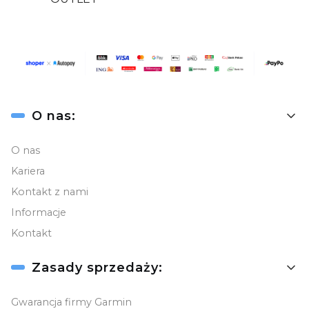
Linki w stopce
O nas:
O nas
Kariera
Kontakt z nami
Informacje
Kontakt
Zasady sprzedaży:
Gwarancja firmy Garmin