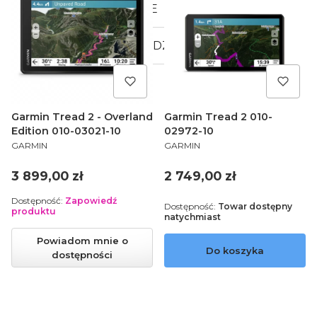
MAPY I APLIKACJE
OBSŁUGA PIENIĘDZY
OUTLET
Garmin Tread 2 - Overland
Garmin Tread 2 010-
Edition 010-03021-10
02972-10
PRODUCENT
PRODUCENT
GARMIN
GARMIN
Cena
Cena
3 899,00 zł
2 749,00 zł
Dostępność:
Zapowiedź
Dostępność:
Towar dostępny
produktu
natychmiast
Powiadom mnie o
Do koszyka
dostępności