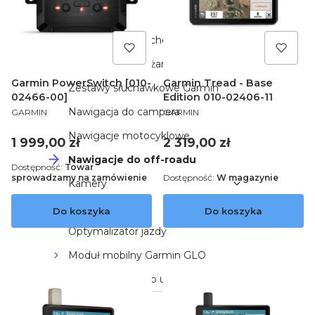
Dla kierowców
Nawigacje samochodowe
Nawigacja do ciężarówek
Garmin PowerSwitch [010-
Garmin Tread - Base
Zestawy słuchawkowe Garmin
02466-00]
Edition 010-02406-11
PRODUCENT
PRODUCENT
Nawigacja do campera
GARMIN
GARMIN
Nawigacje motocyklowe
Cena
Cena
1 999,00 zł
2 319,00 zł
Nawigacje do off-roadu
Dostępność:
Towar
sprowadzamy na zamówienie
Dostępność:
W magazynie
Kamery
Rejestratory
Do koszyka
Do koszyka
Optymalizator jazdy
Moduł mobilny Garmin GLO
Folie ochronne do urządzeń Garmin
3mk