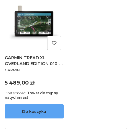
GARMIN TREAD XL -
OVERLAND EDITION 010-
PRODUCENT
02509-10
GARMIN
Cena
5 489,00 zł
Dostępność:
Towar dostępny
natychmiast
Do koszyka