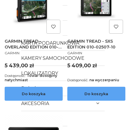
TACX
FUSION
GARMIN TREAD -
GARMIN TREAD - SXS
KARTA PODARUNKOWA
OVERLAND EDITION 010-
EDITION 010-02507-10
PRODUCENT
PRODUCENT
02508-10
GARMIN
GARMIN
KAMERY SAMOCHODOWE
Cena
Cena
5 439,00 zł
5 409,00 zł
LOKALIZATORY
Dostępność:
Towar dostępny
natychmiast
Dostępność:
na wyczerpaniu
Pulsoksymetry
Do koszyka
Do koszyka
AKCESORIA
YANOSIK