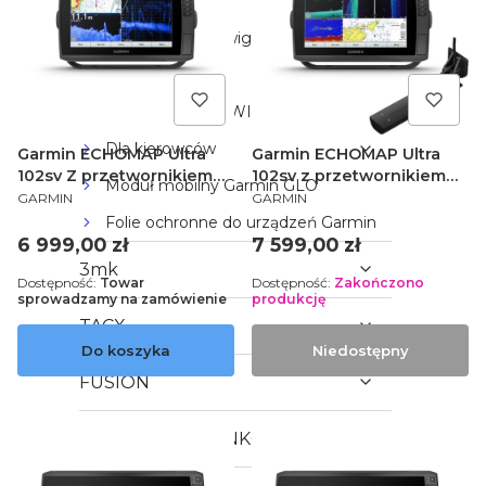
Nawigacje
Akcesoria do nawigacji
TURYSTYKA
ZAJĘCIA NA POWIETRZU
Dla kierowców
Garmin ECHOMAP Ultra
Garmin ECHOMAP Ultra
102sv Z przetwornikiem
102sv z przetwornikiem
Moduł mobilny Garmin GLO
PRODUCENT
PRODUCENT
GT54UHD-TM 010-02111-01
GT56UHD-TM 010-02526-
GARMIN
GARMIN
01
Folie ochronne do urządzeń Garmin
Cena
Cena
6 999,00 zł
7 599,00 zł
3mk
Dostępność:
Towar
Dostępność:
Zakończono
sprowadzamy na zamówienie
produkcję
TACX
Do koszyka
Niedostępny
FUSION
KARTA PODARUNKOWA