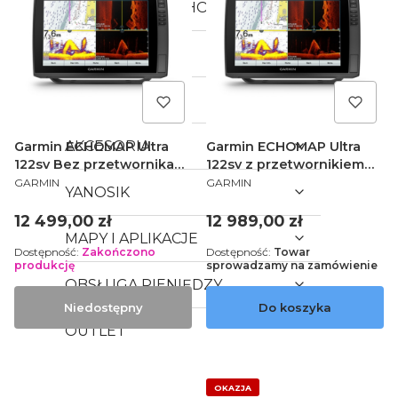
KAMERY SAMOCHODOWE
LOKALIZATORY
Pulsoksymetry
AKCESORIA
Garmin ECHOMAP Ultra
Garmin ECHOMAP Ultra
122sv Bez przetwornika
122sv z przetwornikiem
PRODUCENT
PRODUCENT
010-02113-00
010-02113-01
GARMIN
GARMIN
YANOSIK
Cena
Cena
12 499,00 zł
12 989,00 zł
MAPY I APLIKACJE
Dostępność:
Zakończono
Dostępność:
Towar
produkcję
sprowadzamy na zamówienie
OBSŁUGA PIENIĘDZY
Niedostępny
Do koszyka
OUTLET
OKAZJA