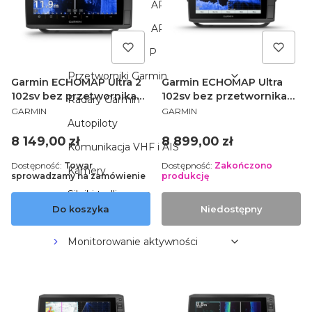
Seria ECHOMAP plus
Seria ECHOMAP UHD
Seria GPSMAP
Przetworniki Garmin
Garmin ECHOMAP Ultra 2
Garmin ECHOMAP Ultra
102sv bez przetwornika
102sv bez przetwornika
Radary Garmin
PRODUCENT
PRODUCENT
010-02879-00
010-02111-00
GARMIN
GARMIN
Autopiloty
Cena
Cena
8 149,00 zł
8 899,00 zł
Komunikacja VHF i AIS
Dostępność:
Towar
Dostępność:
Zakończono
Kamery
sprowadzamy na zamówienie
produkcję
Silniki trollingowe
Do koszyka
Niedostępny
Akcesoria
Monitorowanie aktywności
GOLF
DLA PSÓW