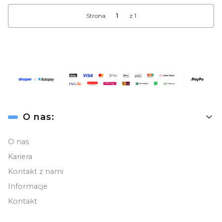
Strona
z 1
Linki w stopce
O nas:
O nas
Kariera
Kontakt z nami
Informacje
Kontakt