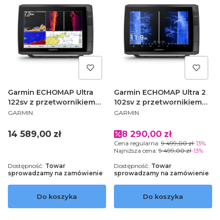
Garmin ECHOMAP Ultra
Garmin ECHOMAP Ultra 2
122sv z przetwornikiem
102sv z przetwornikiem
PRODUCENT
PRODUCENT
GT56UHD-TM 010-02528-
GT56UHD-TM 010-02879-
GARMIN
GARMIN
01
01
Cena
Cena promocyjna
14 589,00 zł
8 290,00 zł
Cena regularna:
9 499,00 zł
-13%
Najniższa cena:
9 499,00 zł
-13%
Dostępność:
Towar
Dostępność:
Towar
sprowadzamy na zamówienie
sprowadzamy na zamówienie
Do koszyka
Do koszyka