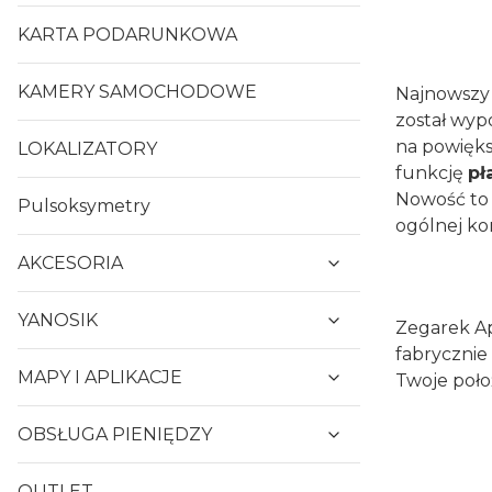
KARTA PODARUNKOWA
KAMERY SAMOCHODOWE
Najnowszy 
został wy
na powięks
LOKALIZATORY
funkcję
pł
Nowość to
Pulsoksymetry
ogólnej kon
AKCESORIA
YANOSIK
Zegarek Ap
fabrycznie
MAPY I APLIKACJE
Twoje poło
OBSŁUGA PIENIĘDZY
OUTLET