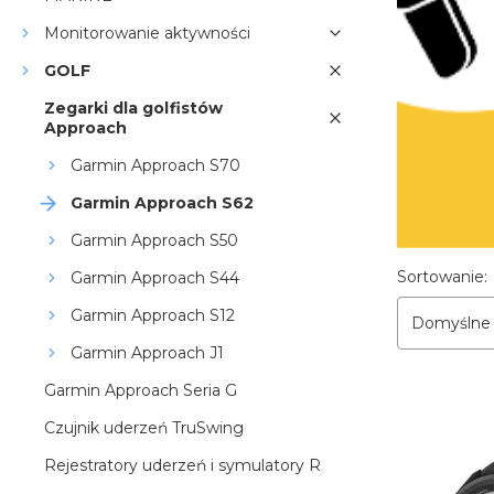
Monitorowanie aktywności
GOLF
Zegarki dla golfistów
Approach
Garmin Approach S70
Garmin Approach S62
Garmin Approach S50
Lista p
Sortowanie:
Garmin Approach S44
Garmin Approach S12
Domyślne
Garmin Approach J1
Garmin Approach Seria G
Czujnik uderzeń TruSwing
Rejestratory uderzeń i symulatory R