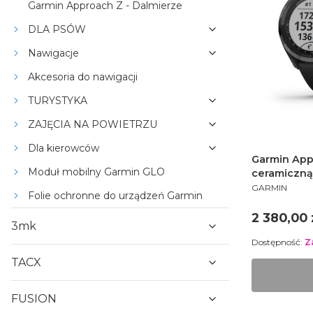
Garmin Approach Z - Dalmierze
DLA PSÓW
Nawigacje
Akcesoria do nawigacji
TURYSTYKA
ZAJĘCIA NA POWIETRZU
Dla kierowców
Garmin App
Moduł mobilny Garmin GLO
ceramiczną
PRODUCENT
010-02200-
GARMIN
Folie ochronne do urządzeń Garmin
Cena
2 380,00 
3mk
Dostępność:
Z
TACX
FUSION