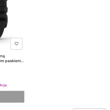
rną
nym paskiem
kcję