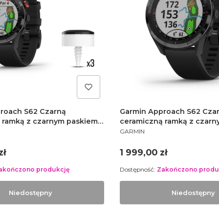
roach S62 Czarną
Garmin Approach S62 Cza
 ramką z czarnym paskiem
ceramiczną ramką z czar
PRODUCENT
02 zestaw z CT10
010-02200-00
GARMIN
Cena
zł
1 999,00 zł
akończono produkcję
Dostępność:
Zakończono produ
Niedostępny
Niedostępny