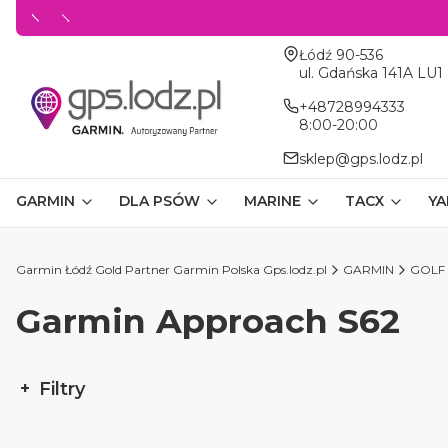
Adres:
Łódź 90-536
ul. Gdańska 141A LU1
+48728994333
8:00-20:00
sklep@gps.lodz.pl
GARMIN
DLA PSÓW
MARINE
TACX
YA
Garmin Łódź Gold Partner Garmin Polska Gps.lodz.pl
GARMIN
GOLF
Garmin Approach S62
Filtry
Koniec filtrów