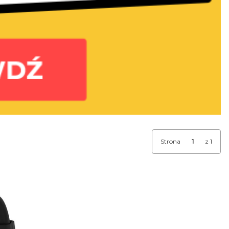
Strona
z 1