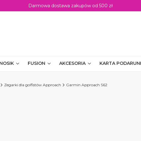
Darmowa dostawa zakupów od 500 zł
NOSIK
FUSION
AKCESORIA
KARTA PODARU
Zegarki dla golfistów Approach
Garmin Approach S62