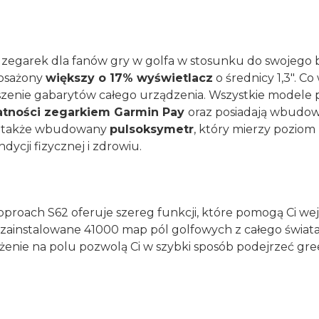
zegarek dla fanów gry w golfa w stosunku do swojego
posażony
większy o 17% wyświetlacz
o średnicy 1,3". 
zenie gabarytów całego urządzenia. Wszystkie modele 
atności zegarkiem Garmin Pay
oraz posiadają wbudow
 także wbudowany
pulsoksymetr
, który mierzy poziom 
dycji fizycznej i zdrowiu.
proach S62 oferuje szereg funkcji, które pomogą Ci wej
 zainstalowane 41000 map pól golfowych z całego świat
żenie na polu pozwolą Ci w szybki sposób podejrzeć gre