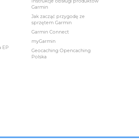
Instrukcje obsługi produktów
Garmin
Jak zacząć przygodę ze
sprzętem Garmin
Garmin Connect
myGarmin
a EP
Geocaching Opencaching
Polska