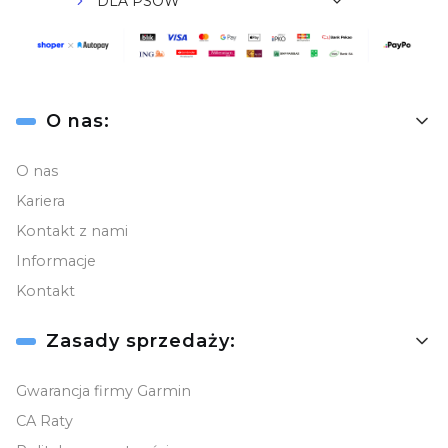
DLA PSÓW
Nawigacje
Akcesoria do nawigacji
TURYSTYKA
Linki w stopce
O nas:
ZAJĘCIA NA POWIETRZU
Dla kierowców
O nas
Kariera
Moduł mobilny Garmin GLO
Kontakt z nami
Folie ochronne do urządzeń Garmin
Informacje
3mk
Kontakt
TACX
Zasady sprzedaży:
FUSION
Gwarancja firmy Garmin
CA Raty
KARTA PODARUNKOWA