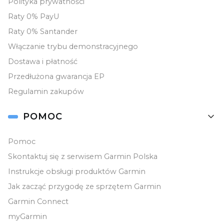
Polityka prywatności
Raty 0% PayU
KAMERY SAMOCHODOWE
Raty 0% Santander
Włączanie trybu demonstracyjnego
LOKALIZATORY
Dostawa i płatność
Pulsoksymetry
Przedłużona gwarancja EP
Regulamin zakupów
AKCESORIA
POMOC
YANOSIK
Pomoc
MAPY I APLIKACJE
Skontaktuj się z serwisem Garmin Polska
Instrukcje obsługi produktów Garmin
OBSŁUGA PIENIĘDZY
Jak zacząć przygodę ze sprzętem Garmin
Garmin Connect
OUTLET
myGarmin