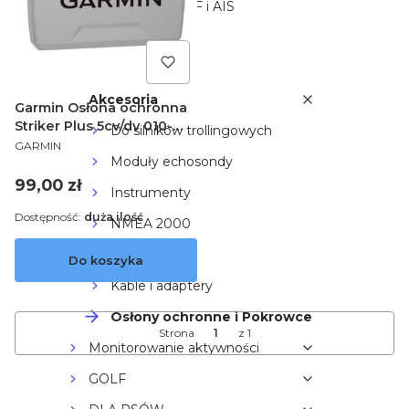
Komunikacja VHF i AIS
Kamery
Silniki trollingowe
Akcesoria
Garmin Osłona ochronna
Striker Plus 5cv/dv 010-
Do silników trollingowych
PRODUCENT
12441-01
GARMIN
Moduły echosondy
Cena
99,00 zł
Instrumenty
Dostępność:
duża ilość
NMEA 2000
Anteny GPS
Do koszyka
Kable i adaptery
Osłony ochronne i Pokrowce
Strona
z 1
Monitorowanie aktywności
GOLF