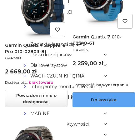
Garmin DESCENT
Garmin APPROACH
Dla kobiet
Dla dzieci
Garmin Quatix 7 010-
02540-61
Zegarki z łącznością GPS
Garmin Quatix 7 Sapphire
PRODUCENT
GARMIN
Pro 010-02803-81
Paski do zegarków
PRODUCENT
GARMIN
Cena
2 259,00 zł
Dla rowerzystów
Cena
2 669,00 zł
WAGI i CZUJNIKI TĘTNA
Dostępność:
brak towaru
Dostępność:
na wyczerpaniu
Inteligentny monitor snu Garmin
Powiadom mnie o
REJESTRATORY I KAMERY
Do koszyka
dostępności
COFANIA
MARINE
Monitorowanie aktywności
GOLF