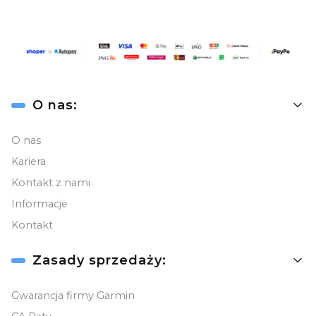
Linki w stopce
O nas:
O nas
Kariera
Kontakt z nami
Informacje
Kontakt
Zasady sprzedaży:
Gwarancja firmy Garmin