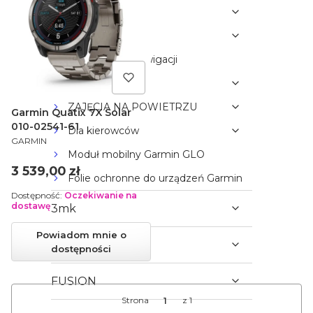
DLA PSÓW
Nawigacje
Akcesoria do nawigacji
TURYSTYKA
ZAJĘCIA NA POWIETRZU
Garmin Quatix 7X Solar
010-02541-61
Dla kierowców
PRODUCENT
GARMIN
Moduł mobilny Garmin GLO
Cena
3 539,00 zł
Folie ochronne do urządzeń Garmin
Dostępność:
Oczekiwanie na
dostawę
3mk
Powiadom mnie o
TACX
dostępności
FUSION
Strona
z 1