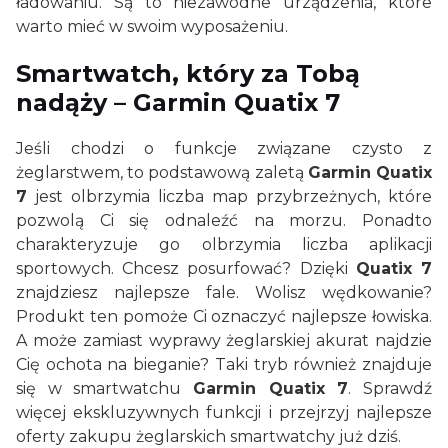
ładowaniu. Są to niezawodne urządzenia, które
warto mieć w swoim wyposażeniu.
Smartwatch, który za Tobą
nadąży –
Garmin Quatix 7
Jeśli chodzi o funkcje związane czysto z
żeglarstwem, to podstawową zaletą
Garmin Quatix
7
jest olbrzymia liczba map przybrzeżnych, które
pozwolą Ci się odnaleźć na morzu. Ponadto
charakteryzuje go olbrzymia liczba aplikacji
sportowych. Chcesz posurfować? Dzięki
Quatix 7
znajdziesz najlepsze fale. Wolisz wędkowanie?
Produkt ten pomoże Ci oznaczyć najlepsze łowiska.
A może zamiast wyprawy żeglarskiej akurat najdzie
Cię ochota na bieganie? Taki tryb również znajduje
się w smartwatchu
Garmin Quatix 7
. Sprawdź
więcej ekskluzywnych funkcji i przejrzyj najlepsze
oferty zakupu żeglarskich smartwatchy już dziś.