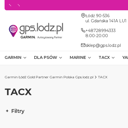
Adres:
Łódź 90-536
ul. Gdańska 141A LU1
+48728994333
8:00-20:00
sklep@gps.lodz.pl
GARMIN
DLA PSÓW
MARINE
TACX
YA
Garmin Łódź Gold Partner Garmin Polska Gps.lodz.pl
TACX
TACX
Filtry
Koniec filtrów