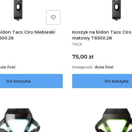
idon Tacx Ciro Niebieski
Koszyk na bidon Tacx Cir
500.26
matowy T6500.28
PRODUCENT
TACX
Cena
75,00 zł
uża ilość
Dostępność:
duża ilość
Do koszyka
Do koszyka