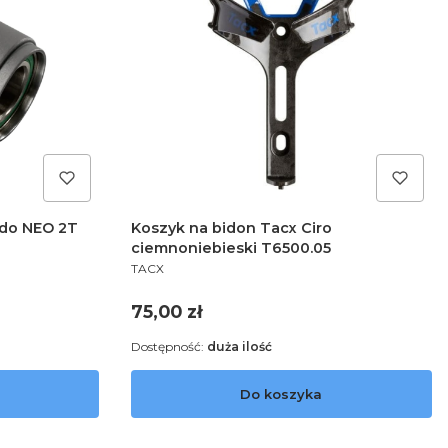
do NEO 2T
Koszyk na bidon Tacx Ciro
ciemnoniebieski T6500.05
PRODUCENT
TACX
Cena
75,00 zł
Dostępność:
duża ilość
Do koszyka