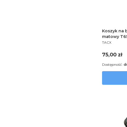
Koszyk na b
matowy T6
PRODUCENT
TACX
Cena
75,00 zł
Dostępność:
d