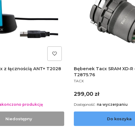
x z łącznością ANT+ T2028
Bębenek Tacx SRAM XD-R 
T2875.76
PRODUCENT
TACX
Cena
299,00 zł
akończono produkcję
Dostępność:
na wyczerpaniu
Niedostępny
Do koszyka