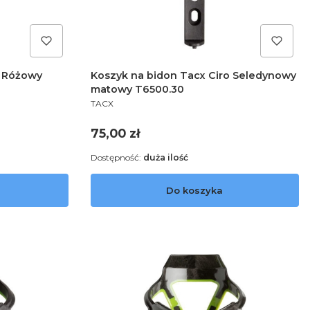
o Różowy
Koszyk na bidon Tacx Ciro Seledynowy
matowy T6500.30
PRODUCENT
TACX
Cena
75,00 zł
Dostępność:
duża ilość
Do koszyka