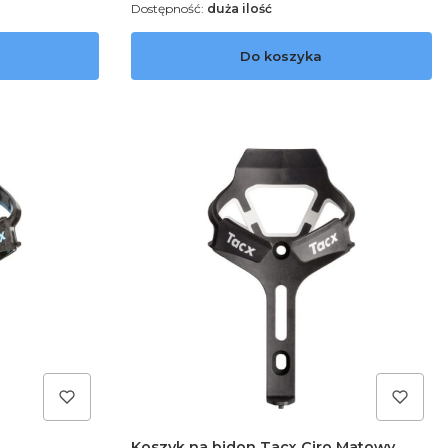
Dostępność:
duża ilość
Do koszyka
Koszyk na bidon Tacx Ciro Matowy