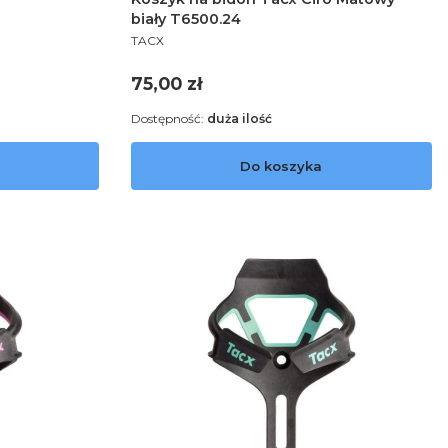
biały T6500.24
PRODUCENT
TACX
Cena
75,00 zł
Dostępność:
duża ilość
Do koszyka