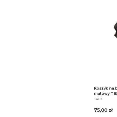
Koszyk na 
matowy T65
PRODUCENT
TACX
Cena
75,00 zł