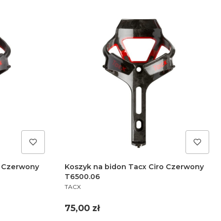
o Czerwony
Koszyk na bidon Tacx Ciro Czerwony
T6500.06
PRODUCENT
TACX
Cena
75,00 zł