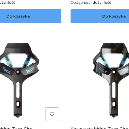
uża ilość
Dostępność:
duża ilość
Do koszyka
Do koszyka
bidon Tacx Ciro
Koszyk na bidon Tacx Ciro