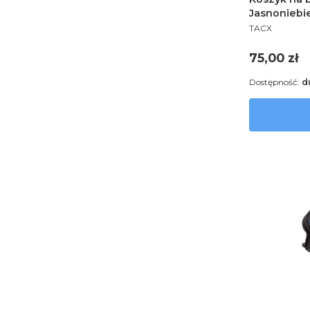
Jasnoniebi
PRODUCENT
TACX
Cena
75,00 zł
Dostępność:
d