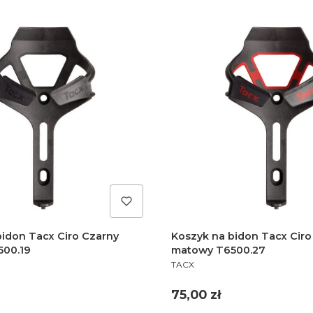
bidon Tacx Ciro Czarny
Koszyk na bidon Tacx Cir
00.19
matowy T6500.27
PRODUCENT
TACX
Cena
75,00 zł