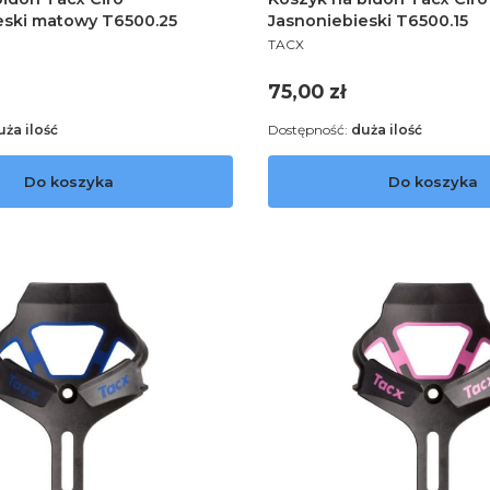
eski matowy T6500.25
Jasnoniebieski T6500.15
PRODUCENT
TACX
Cena
75,00 zł
uża ilość
Dostępność:
duża ilość
Do koszyka
Do koszyka