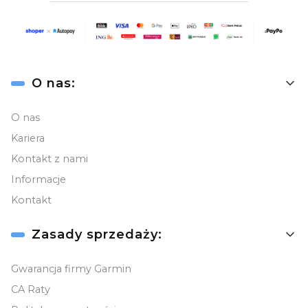
FUSION
KARTA PODARUNKOWA
Linki w stopce
O nas:
KAMERY SAMOCHODOWE
O nas
LOKALIZATORY
Kariera
Kontakt z nami
Pulsoksymetry
Informacje
AKCESORIA
Kontakt
Zasady sprzedaży:
YANOSIK
Gwarancja firmy Garmin
MAPY I APLIKACJE
CA Raty
OBSŁUGA PIENIĘDZY