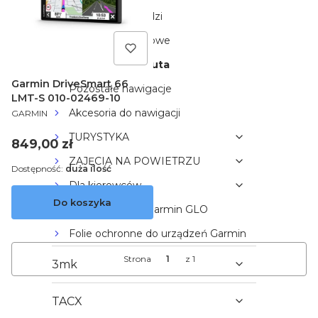
Nawigacje do łodzi
Nawigacje sportowe
Nawigacje do auta
Garmin DriveSmart 66
Pozostałe nawigacje
LMT-S 010-02469-10
PRODUCENT
Akcesoria do nawigacji
GARMIN
TURYSTYKA
Cena
849,00 zł
ZAJĘCIA NA POWIETRZU
Dostępność:
duża ilość
Dla kierowców
Do koszyka
Moduł mobilny Garmin GLO
Folie ochronne do urządzeń Garmin
Strona
z 1
3mk
TACX