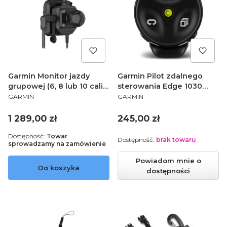
Garmin Monitor jazdy
Garmin Pilot zdalnego
grupowej (6, 8 lub 10 cali)
sterowania Edge 1030
PRODUCENT
PRODUCENT
010-13087-06
1000 830 820 810 530 520
GARMIN
GARMIN
510 130 010-12094-10
Cena
Cena
1 289,00 zł
245,00 zł
Dostępność:
Towar
Dostępność:
brak towaru
sprowadzamy na zamówienie
Powiadom mnie o
Do koszyka
dostępności