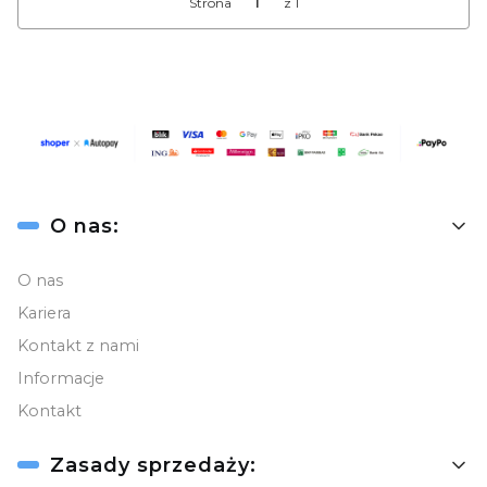
Strona
z 1
Linki w stopce
O nas:
O nas
Kariera
Kontakt z nami
Informacje
Kontakt
Zasady sprzedaży: