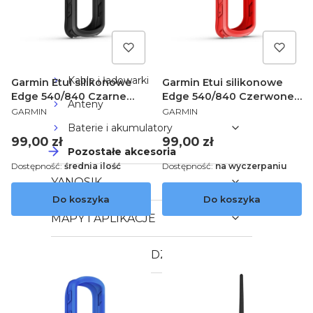
Pokrowce
Czujniki
Uchwyty
Kable i ładowarki
Garmin Etui silikonowe
Garmin Etui silikonowe
Edge 540/840 Czarne
Edge 540/840 Czerwone
Anteny
PRODUCENT
PRODUCENT
010-13264-00
010-13264-01
GARMIN
GARMIN
Baterie i akumulatory
Cena
Cena
99,00 zł
99,00 zł
Pozostałe akcesoria
Dostępność:
średnia ilość
Dostępność:
na wyczerpaniu
YANOSIK
Do koszyka
Do koszyka
MAPY I APLIKACJE
OBSŁUGA PIENIĘDZY
OUTLET