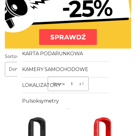
3mk
TACX
FUSION
KARTA PODARUNKOWA
Lista produktów
Sortowanie:
KAMERY SAMOCHODOWE
Domyślne
Strona
z 1
LOKALIZATORY
Pulsoksymetry
AKCESORIA
Folie ochronne