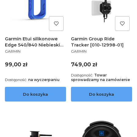
Garmin Etui silikonowe
Garmin Group Ride
Edge 540/840 Niebieskie
Tracker [010-12998-01]
PRODUCENT
PRODUCENT
010-13264-02
GARMIN
GARMIN
Cena
Cena
99,00 zł
749,00 zł
Dostępność:
Towar
Dostępność:
na wyczerpaniu
sprowadzamy na zamówienie
Do koszyka
Do koszyka