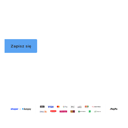
Newsletter
Podaj swój adres e-mail, jeżeli chcesz otrzymywać
informacje o nowościach i promocjach.
Zapisz się
Zapisując się, akceptujesz nasz
Regulamin
(w zakresie dotyczącym
Newslettera). Przetwarzanie danych odbywa się zgodnie z
Polityką
prywatności
.