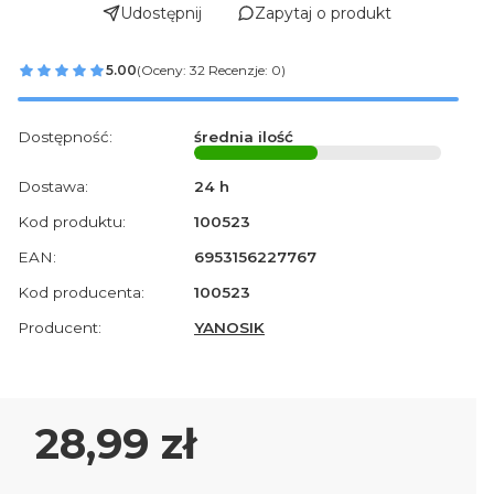
Udostępnij
Zapytaj o produkt
5.00
(Oceny: 32 Recenzje: 0)
Dostępność:
średnia ilość
Dostawa:
24 h
Kod produktu:
100523
EAN:
6953156227767
Kod producenta:
100523
Producent:
YANOSIK
Cena
28,99 zł