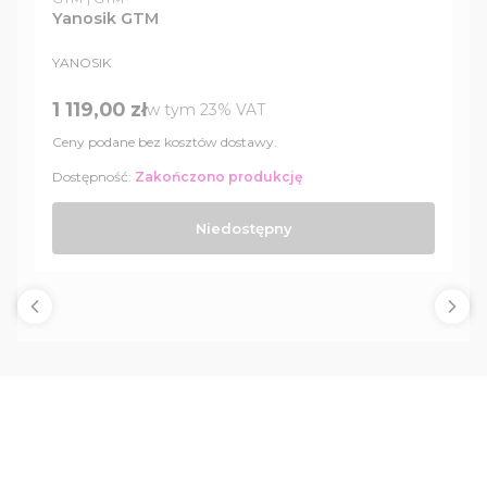
Yanosik GTM
PRODUCENT
YANOSIK
Cena brutto
1 119,00 zł
w tym %s VAT
w tym
23%
VAT
Ceny podane bez kosztów dostawy.
Dostępność:
Zakończono produkcję
Niedostępny