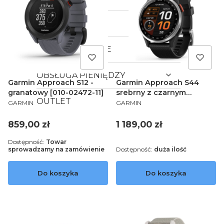
YANOSIK
MAPY I APLIKACJE
OBSŁUGA PIENIĘDZY
Garmin Approach S12 -
Garmin Approach S44
granatowy [010-02472-11]
srebrny z czarnym
OUTLET
PRODUCENT
PRODUCENT
silikonowym paskiem 010-
GARMIN
GARMIN
03009-00
Cena
Cena
859,00 zł
1 189,00 zł
Dostępność:
Towar
sprowadzamy na zamówienie
Dostępność:
duża ilość
Do koszyka
Do koszyka