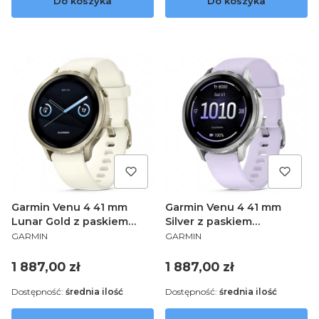
Do koszyka
Do koszyka
Garmin Venu 4 41 mm
Garmin Venu 4 41 mm
Lunar Gold z paskiem
Silver z paskiem
PRODUCENT
PRODUCENT
silikonowym w kolorze
silikonowym w kolorze
GARMIN
GARMIN
Bone 010-03013-00
Periwinkle 010-03013-01
Cena
Cena
1 887,00 zł
1 887,00 zł
Dostępność:
średnia ilość
Dostępność:
średnia ilość