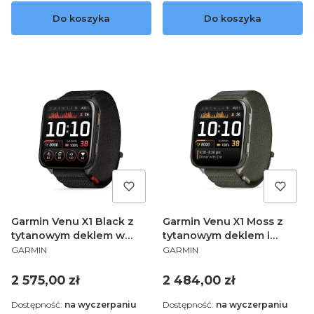
Do koszyka
Do koszyka
Garmin Venu X1 Black z
Garmin Venu X1 Moss z
tytanowym deklem w
tytanowym deklem i
PRODUCENT
PRODUCENT
kolorze slate i nylonowym
nylonowym paskiem
GARMIN
GARMIN
paskiem ComfortFit w
ComfortFit w kolorze
kolorze black 010-02980-
Moss 010-02980-03
Cena
Cena
2 575,00 zł
2 484,00 zł
02
Dostępność:
na wyczerpaniu
Dostępność:
na wyczerpaniu