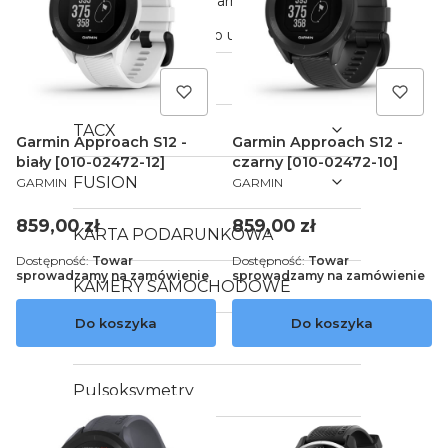
Moduł mobilny Garmin GLO
Folie ochronne do urządzeń Garmin
3mk
TACX
Garmin Approach S12 -
Garmin Approach S12 -
biały [010-02472-12]
czarny [010-02472-10]
PRODUCENT
PRODUCENT
FUSION
GARMIN
GARMIN
Cena
Cena
859,00 zł
859,00 zł
KARTA PODARUNKOWA
Dostępność:
Towar
Dostępność:
Towar
sprowadzamy na zamówienie
sprowadzamy na zamówienie
KAMERY SAMOCHODOWE
Do koszyka
Do koszyka
LOKALIZATORY
Pulsoksymetry
AKCESORIA