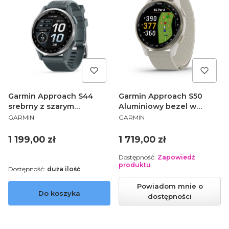
Garmin Approach S44
Garmin Approach S50
srebrny z szarym
Aluminiowy bezel w
PRODUCENT
PRODUCENT
silikonowym paskiem
kolorze Cream Gold z
GARMIN
GARMIN
[010-03009-01]
nylonowym paskiem
ComforFit w kolorze Ivory
Cena
Cena
1 199,00 zł
1 719,00 zł
010-03010-01
Dostępność:
Zapowiedź
produktu
Dostępność:
duża ilość
Powiadom mnie o
Do koszyka
dostępności