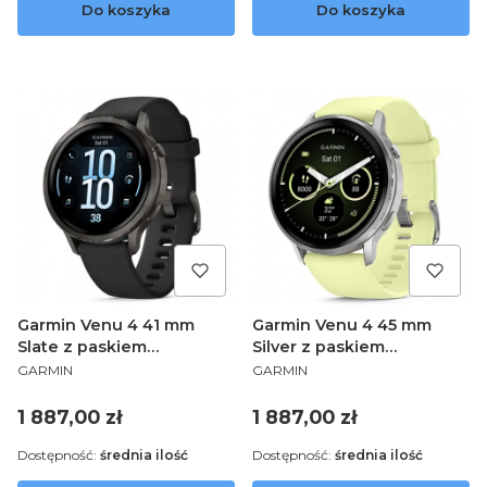
Do koszyka
Do koszyka
Garmin Venu 4 41 mm
Garmin Venu 4 45 mm
Slate z paskiem
Silver z paskiem
PRODUCENT
PRODUCENT
silikonowym w kolorze
silikonowym w kolorze
GARMIN
GARMIN
Black 010-03013-02
Citron 010-03014-02
Cena
Cena
1 887,00 zł
1 887,00 zł
Dostępność:
średnia ilość
Dostępność:
średnia ilość