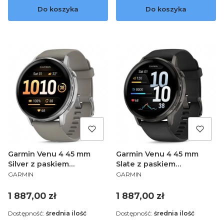
Do koszyka
Do koszyka
Garmin Venu 4 45 mm
Garmin Venu 4 45 mm
Silver z paskiem
Slate z paskiem
PRODUCENT
PRODUCENT
silikonowym w kolorze
silikonowym w kolorze
GARMIN
GARMIN
Silver gray [010-03014-01]
Black 010-03014-00
Cena
Cena
1 887,00 zł
1 887,00 zł
Dostępność:
średnia ilość
Dostępność:
średnia ilość