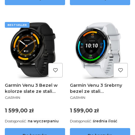
BESTSELLER
Garmin Venu 3 Bezel w
Garmin Venu 3 Srebrny
kolorze slate ze stali
bezel ze stali
PRODUCENT
PRODUCENT
nierdzewnej z czarną
nierdzewnej z kopertą w
GARMIN
GARMIN
kopertą i silikonowym
kolorze whitestone i
paskiem 010-02784-01
silikonowym paskiem 010-
Cena
Cena
1 599,00 zł
1 599,00 zł
02784-00
Dostępność:
na wyczerpaniu
Dostępność:
średnia ilość