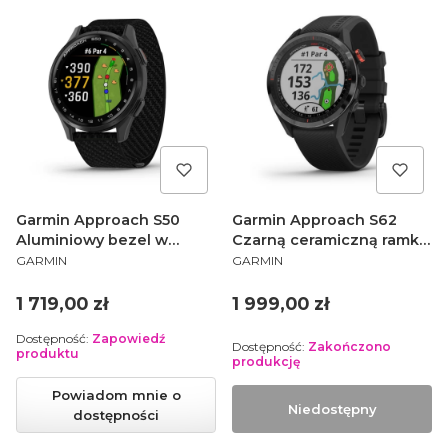
Garmin Approach S50
Garmin Approach S62
Aluminiowy bezel w
Czarną ceramiczną ramką
PRODUCENT
PRODUCENT
kolorze Slate z czarnym,
z czarnym paskiem 010-
GARMIN
GARMIN
nylonowym paskiem
02200-00
ComforFit 010-03010-00
Cena
Cena
1 719,00 zł
1 999,00 zł
Dostępność:
Zapowiedź
Dostępność:
Zakończono
produktu
produkcję
Powiadom mnie o
Niedostępny
dostępności