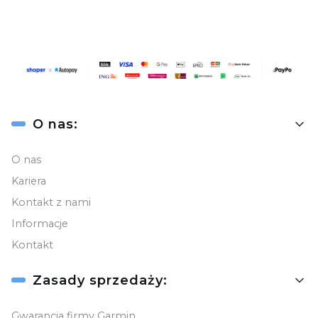
Linki w stopce
O nas:
O nas
Kariera
Kontakt z nami
Informacje
Kontakt
Zasady sprzedaży:
Gwarancja firmy Garmin