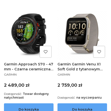
Garmin Approach S70 - 47
Garmin Garmin Venu X1
mm - Czarna ceramiczna
Soft Gold z tytanowym
PRODUCENT
PRODUCENT
ramka i czarna silikonowa
tyłem i nylonowym
GARMIN
GARMIN
opaska 010-02746-12
paskiem w kolorze
French Gray [010-02980-
Cena
Cena
2 489,00 zł
2 759,00 zł
09]
Dostępność:
Towar dostępny
natychmiast
Dostępność:
na wyczerpaniu
Do koszyka
Do koszyka