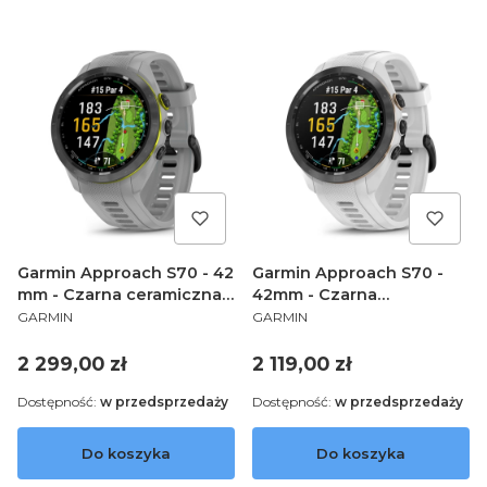
Garmin Approach S70 - 42
Garmin Approach S70 -
mm - Czarna ceramiczna
42mm - Czarna
PRODUCENT
PRODUCENT
ramka i szara silikonowa
ceramiczna ramka i biała
GARMIN
GARMIN
opaska 010-02746-11
silikonowa opaska 010-
02746-10
Cena
Cena
2 299,00 zł
2 119,00 zł
Dostępność:
w przedsprzedaży
Dostępność:
w przedsprzedaży
Do koszyka
Do koszyka