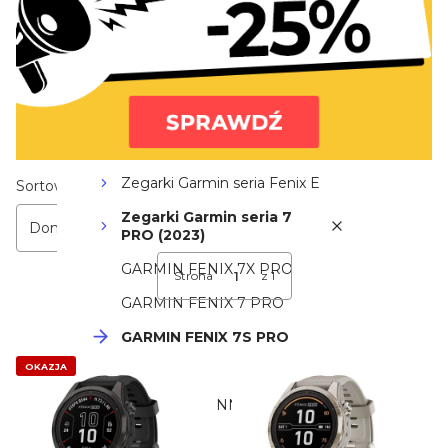
ZEGARKI
Garmin FENIX
Zegarki Garmin seria
Fenix 8 PRO
Zegarki Garmin seria
Fenix 8
Lista produktów
Zegarki Garmin seria Fenix E
Sortowanie:
Zegarki Garmin seria 7
Domyślne
PRO (2023)
GARMIN FENIX 7X PRO
Strona
z 1
GARMIN FENIX 7 PRO
GARMIN FENIX 7S PRO
OKAZJA
Garmin TACTIX
Garmin FORERUNNER
Garmin VENU