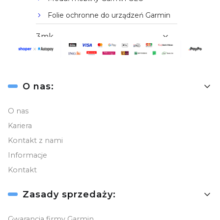
Folie ochronne do urządzeń Garmin
3mk
TACX
Linki w stopce
O nas:
FUSION
O nas
KARTA PODARUNKOWA
Kariera
KAMERY SAMOCHODOWE
Kontakt z nami
Informacje
LOKALIZATORY
Kontakt
Pulsoksymetry
Zasady sprzedaży:
AKCESORIA
Gwarancja firmy Garmin