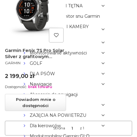
WAGI i CZUJNIKI TĘTNA
Inteligentny monitor snu Garmin
REJESTRATORY I KAMERY
COFANIA
MARINE
Garmin Fenix 7S Pro Solar
Monitorowanie aktywności
Silver z grafitowym
PRODUCENT
paskiem 010-02776-01
GOLF
GARMIN
DLA PSÓW
Cena
2 199,00 zł
Nawigacje
Dostępność:
brak towaru
Akcesoria do nawigacji
Powiadom mnie o
TURYSTYKA
dostępności
ZAJĘCIA NA POWIETRZU
Dla kierowców
Strona
z 1
Moduł mobilny Garmin GLO